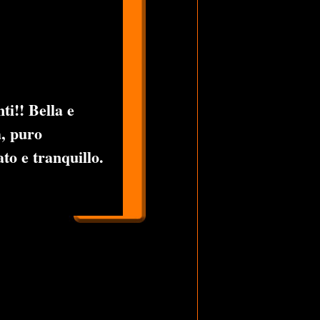
ti!! Bella e
a, puro
to e tranquillo.