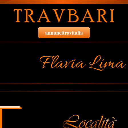
annuncitravitalia
Flavia Lima