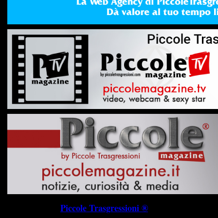
Piccole Trasgressioni ®
P.I. 019745703