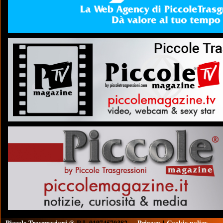
Piccole Trasgressioni ®
P.I. 01974570382
Privacy
|
Cookie policy