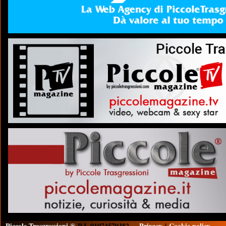
Piccole Trasgressioni ®
P.I. 01974570382
Privacy
|
Cookie policy